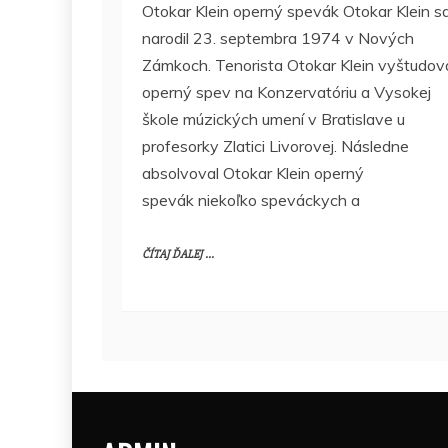
Otokar Klein operný spevák Otokar Klein s
narodil 23. septembra 1974 v Nových
Zámkoch. Tenorista Otokar Klein vyštudov
operný spev na Konzervatóriu a Vysokej
škole múzických umení v Bratislave u
profesorky Zlatici Livorovej. Následne
absolvoval Otokar Klein operný
spevák niekoľko speváckych a
ČÍTAJ ĎALEJ ...