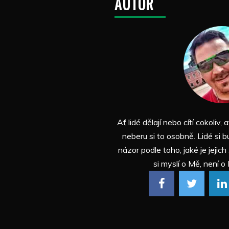
AUTOR
Ať lidé dělají nebo cítí cokoliv, a
neberu si to osobně. Lidé si b
názor podle toho, jaké je jejich
si myslí o Mě, není o 