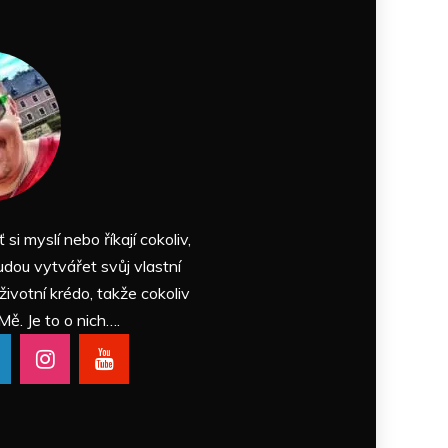
ť si myslí nebo říkají cokoliv,
udou vytvářet svůj vlastní
 životní krédo, takže cokoliv
Mě. Je to o nich….