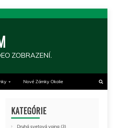
M
EO ZOBRAZENÍ.
mky
Nové Zámky Okolie
KATEGÓRIE
Druhá svetová vojna
(3)