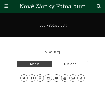
Nové Zámky Fotoalbum
Tags › Súčastnostť
Back to top
Mobile
Desktop