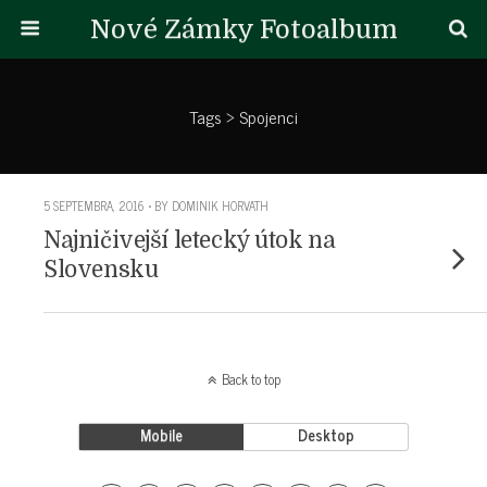
Nové Zámky Fotoalbum
Tags › Spojenci
5 SEPTEMBRA, 2016 • BY DOMINIK HORVATH
Najničivejší letecký útok na
Slovensku
Back to top
Mobile
Desktop