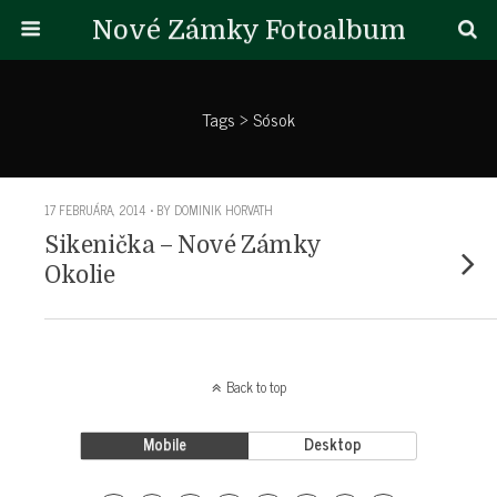
Nové Zámky Fotoalbum
Tags › Sósok
17 FEBRUÁRA, 2014 • BY DOMINIK HORVATH
Sikenička – Nové Zámky
Okolie
Back to top
Mobile
Desktop