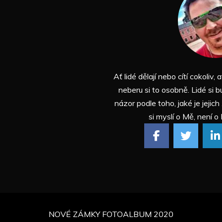
Ať lidé dělají nebo cítí cokoliv, a
neberu si to osobně. Lidé si b
názor podle toho, jaké je jejich
si myslí o Mě, není o 
NOVÉ ZÁMKY FOTOALBUM 2020