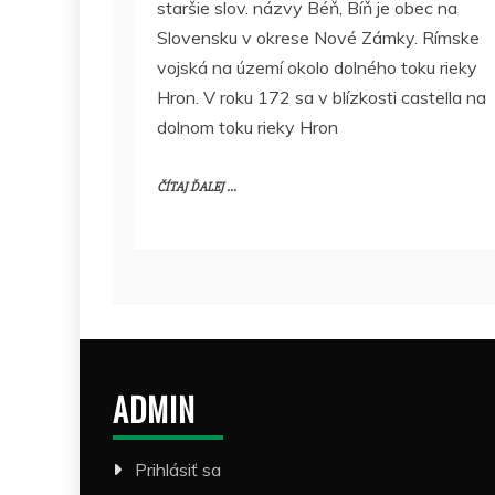
staršie slov. názvy Béň, Bíň je obec na
Slovensku v okrese Nové Zámky. Rímske
vojská na území okolo dolného toku rieky
Hron. V roku 172 sa v blízkosti castella na
dolnom toku rieky Hron
ČÍTAJ ĎALEJ ...
ADMIN
Prihlásiť sa