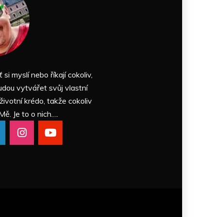
ť si myslí nebo říkají cokoliv,
udou vytvářet svůj vlastní
 životní krédo, takže cokoliv
Mě. Je to o nich….