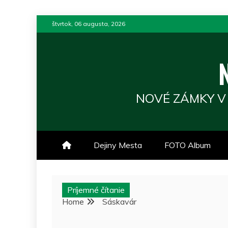
Skip
štvrtok, 06 augusta, 2026
to
content
NOVÉ ZÁMKY V
Dejiny Mesta
FOTO Album
Príjemné čítanie
Home
Sáskavár