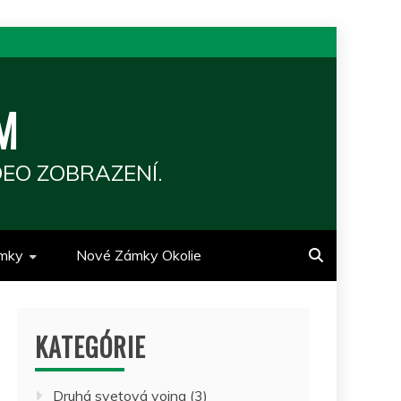
M
EO ZOBRAZENÍ.
mky
Nové Zámky Okolie
KATEGÓRIE
Druhá svetová vojna
(3)