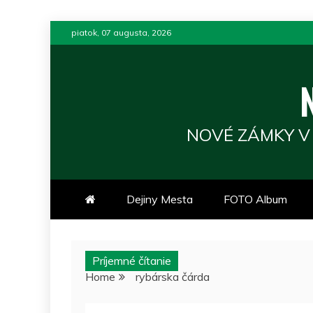
Skip
piatok, 07 augusta, 2026
to
content
NOVÉ ZÁMKY V
Dejiny Mesta
FOTO Album
Príjemné čítanie
Home
rybárska čárda