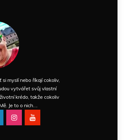
ť si myslí nebo říkají cokoliv,
udou vytvářet svůj vlastní
 životní krédo, takže cokoliv
Mě. Je to o nich….