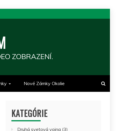
M
EO ZOBRAZENÍ.
mky
Nové Zámky Okolie
KATEGÓRIE
Druhá svetová vojna
(3)