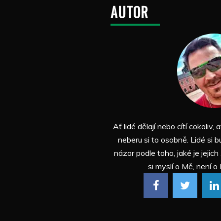
AUTOR
Ať lidé dělají nebo cítí cokoliv, a
neberu si to osobně. Lidé si b
názor podle toho, jaké je jejich
si myslí o Mě, není o 