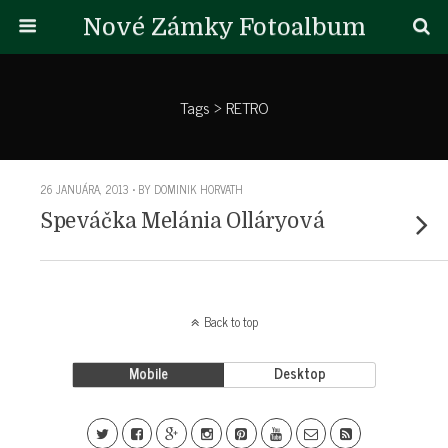
Nové Zámky Fotoalbum
Tags › RETRO
26 JANUÁRA, 2013 • BY DOMINIK HORVATH
Speváčka Melánia Olláryová
Back to top
Mobile
Desktop