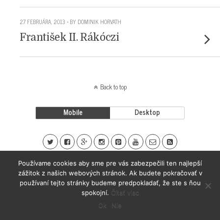
27 FEBRUÁRA, 2013 • BY DOMINIK HORVATH
František II. Rákóczi
Back to top
Mobile
Desktop
Používame cookies aby sme pre vás zabezpečili ten najlepší
zážitok z našich webových stránok. Ak budete pokračovať v
používaní tejto stránky budeme predpokladať, že ste s ňou
spokojní.
Čítať viac
Ok
Nie