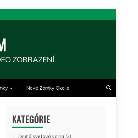
M
EO ZOBRAZENÍ.
mky
Nové Zámky Okolie
KATEGÓRIE
Druhá svetová vojna
(3)