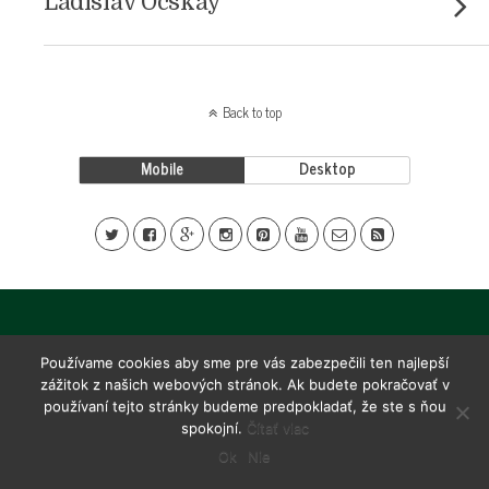
Ladislav Ocskay
Back to top
Mobile
Desktop
Používame cookies aby sme pre vás zabezpečili ten najlepší
zážitok z našich webových stránok. Ak budete pokračovať v
používaní tejto stránky budeme predpokladať, že ste s ňou
spokojní.
Čítať viac
Ok
Nie