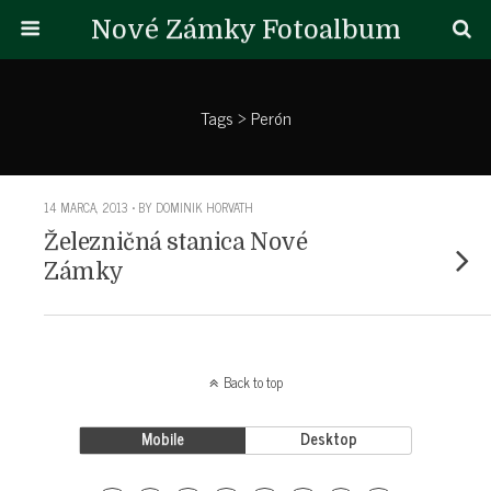
Nové Zámky Fotoalbum
Tags › Perón
14 MARCA, 2013 • BY DOMINIK HORVATH
Železničná stanica Nové
Zámky
Back to top
Mobile
Desktop