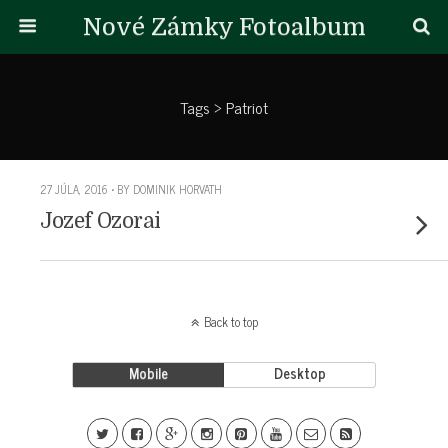
Nové Zámky Fotoalbum
Tags › Patriot
27 JÚLA, 2016 • BY DOMINIK HORVATH
Jozef Ozorai
Back to top
Mobile
Desktop