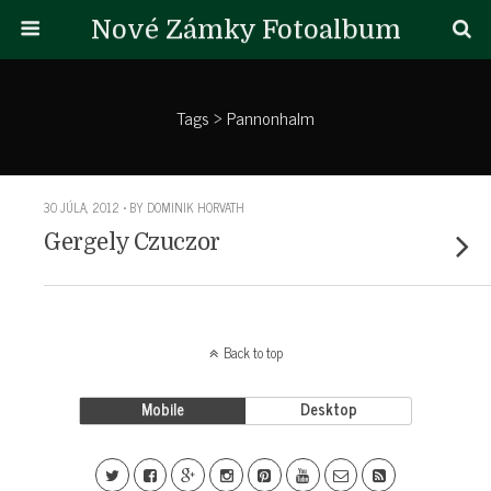
Nové Zámky Fotoalbum
Tags › Pannonhalm
30 JÚLA, 2012 • BY DOMINIK HORVATH
Gergely Czuczor
Back to top
Mobile
Desktop