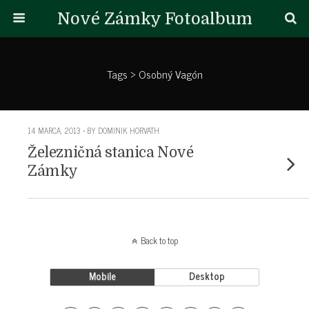
Nové Zámky Fotoalbum
Tags › Osobný Vagón
14 MARCA, 2013 • BY DOMINIK HORVATH
Železničná stanica Nové
Zámky
Back to top
Mobile
Desktop