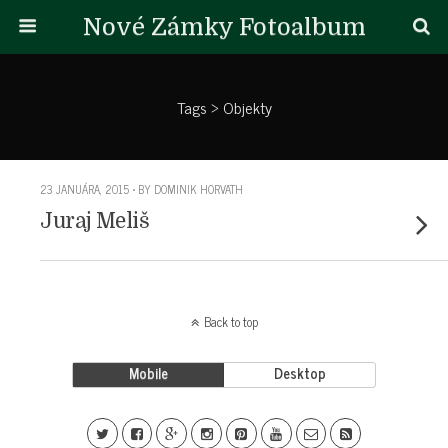
Nové Zámky Fotoalbum
Tags › Objekty
23 JANUÁRA, 2015 • BY DOMINIK HORVATH
Juraj Meliš
Back to top
Mobile
Desktop