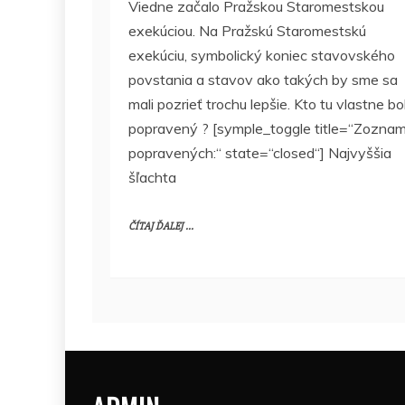
Viedne začalo Pražskou Staromestskou
exekúciou. Na Pražskú Staromestskú
exekúciu, symbolický koniec stavovského
povstania a stavov ako takých by sme sa
mali pozrieť trochu lepšie. Kto tu vlastne bo
popravený ? [symple_toggle title=“Zozna
popravených:“ state=“closed“] Najvyššia
šľachta
ČÍTAJ ĎALEJ ...