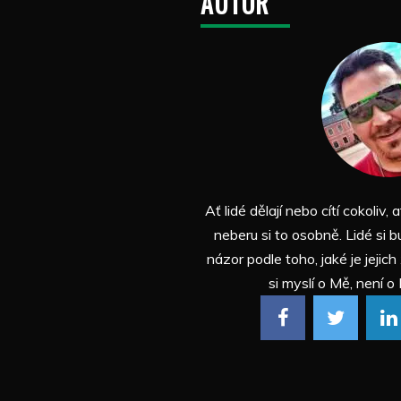
AUTOR
Ať lidé dělají nebo cítí cokoliv, a
neberu si to osobně. Lidé si b
názor podle toho, jaké je jejich
si myslí o Mě, není o 