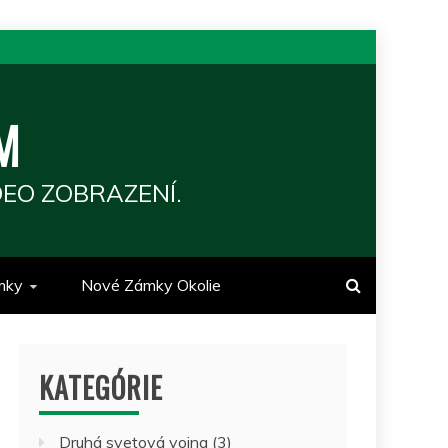
M
EO ZOBRAZENÍ.
mky
Nové Zámky Okolie
KATEGÓRIE
Druhá svetová vojna
(3)