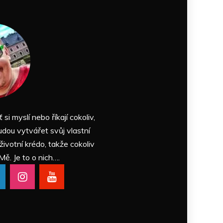
ť si myslí nebo říkají cokoliv,
udou vytvářet svůj vlastní
 životní krédo, takže cokoliv
Mě. Je to o nich….