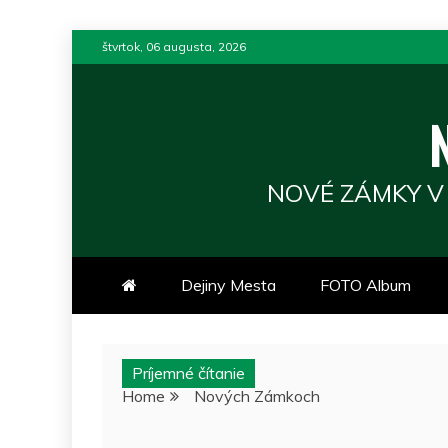
Skip
štvrtok, 06 augusta, 2026
to
content
NOVÉ ZÁMKY V
Dejiny Mesta
FOTO Album
Príjemné čítanie
Home
Nových Zámkoch