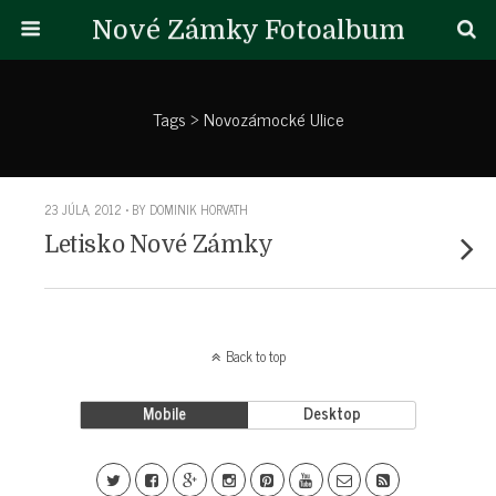
Nové Zámky Fotoalbum
Tags › Novozámocké Ulice
23 JÚLA, 2012 • BY DOMINIK HORVATH
Letisko Nové Zámky
Back to top
Mobile
Desktop