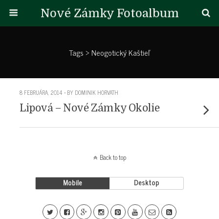
Nové Zámky Fotoalbum
Tags › Neogotický Kaštieľ
8 FEBRUÁRA, 2014 • BY DOMINIK HORVATH
Lipová – Nové Zámky Okolie
Back to top
Mobile
Desktop