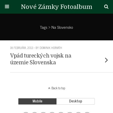
Nové Zámky Fotoalbum
Tags › Na Slovensko
18 FEBRUÁRA, 2013 • BY DOMINIK HORVATH
Vpád tureckých vojsk na
územie Slovenska
Back to top
Mobile
Desktop