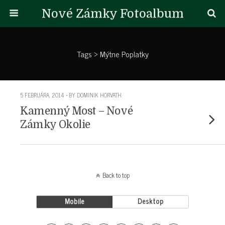
Nové Zámky Fotoalbum
Tags › Mýtne Poplatky
5 FEBRUÁRA, 2014 • BY DOMINIK HORVATH
Kamenný Most – Nové
Zámky Okolie
Back to top
Mobile
Desktop