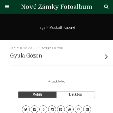
Nové Zámky Fotoalbum
Tags › Muskátli Kabaré
15 NOVEMBRA, 2013 • BY DOMINIK HORVATH
Gyula Gózon
Back to top
Mobile
Desktop