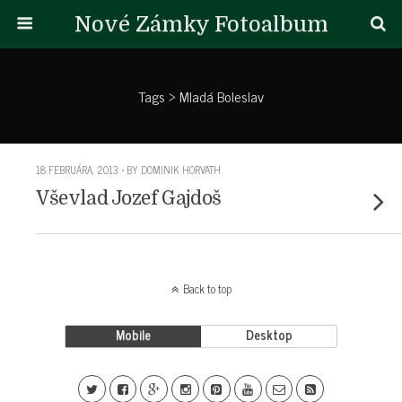
Nové Zámky Fotoalbum
Tags › Mladá Boleslav
18 FEBRUÁRA, 2013 • BY DOMINIK HORVATH
Vševlad Jozef Gajdoš
Back to top
Mobile
Desktop