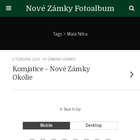
Nové Zámky Fotoalbum
Tags › Malá Nitra
6 FEBRUÁRA, 2014 • BY DOMINIK HORVATH
Komjatice – Nové Zámky
Okolie
Back to top
Mobile
Desktop