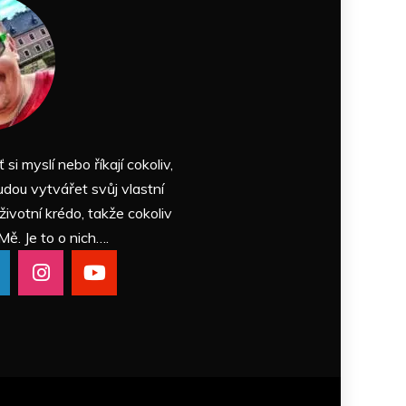
ť si myslí nebo říkají cokoliv,
udou vytvářet svůj vlastní
 životní krédo, takže cokoliv
Mě. Je to o nich….