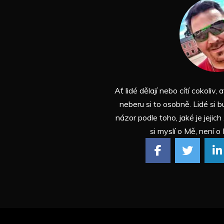
Ať lidé dělají nebo cítí cokoliv, a
neberu si to osobně. Lidé si b
názor podle toho, jaké je jejich
si myslí o Mě, není o 