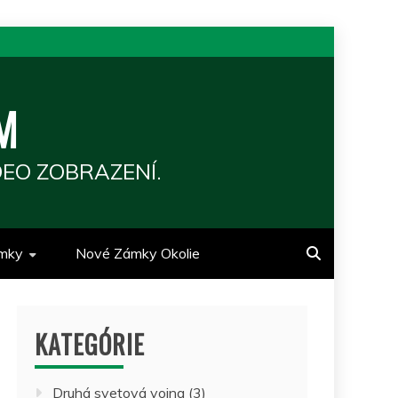
M
EO ZOBRAZENÍ.
mky
Nové Zámky Okolie
KATEGÓRIE
Druhá svetová vojna
(3)