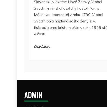
Slovensku v okrese Nové Zámky. V obci
Svodín je rímskokatolícky kostol Panny
Márie Nanebovzatej z roku 1799. V obci
Svodín bola nájdená soška ženy z 4.
tisícročia pred kristom ešte v roku 1945 stá
v časti
ČÍTAJ ĎALEJ ...
ADMIN