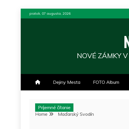
Skip
piatok, 07 augusta, 2026
to
content
NOVÉ ZÁMKY V
Dejiny Mesta
FOTO Album
Príjemné čítanie
Home
Maďarský Svodín