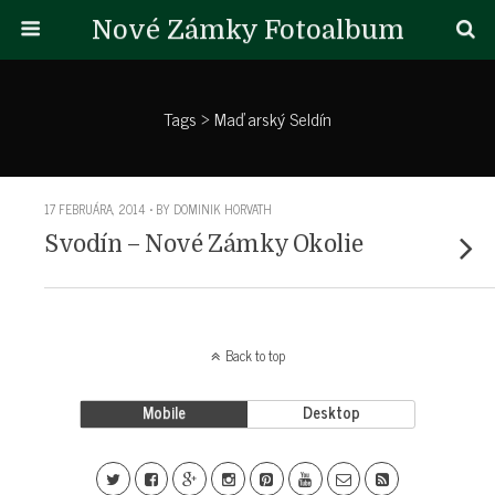
Nové Zámky Fotoalbum
Tags › Maďarský Seldín
17 FEBRUÁRA, 2014 • BY DOMINIK HORVATH
Svodín – Nové Zámky Okolie
Back to top
Mobile
Desktop