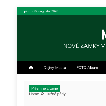
Skip
piatok, 07 augusta, 2026
to
content
NOVÉ ZÁMKY V
Dejiny Mesta
FOTO Album
Príjemné čítanie
Home
lužné pôdy