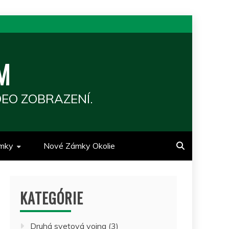
M
EO ZOBRAZENÍ.
mky
Nové Zámky Okolie
KATEGÓRIE
Druhá svetová vojna
(3)