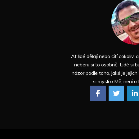
Ať lidé dělají nebo cítí cokoliv, a
neberu si to osobně. Lidé si b
názor podle toho, jaké je jejich
si myslí o Mě, není o 