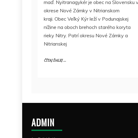
maď. Nyitranagykér je obec na Slovensku 
okrese Nové Zámky v Nitrianskom
kraji. Obec Veľký Kýr leží v Podunajskej
nížine na oboch brehoch starého koryta
rieky Nitry. Patrí okresu Nové Zámky a
Nitrianskej
ČÍTAJ ĎALEJ ...
ADMIN