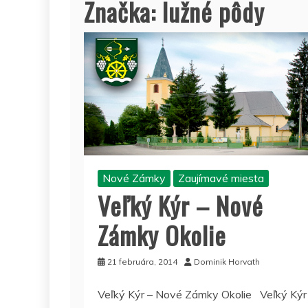
Značka:
lužné pôdy
Nové Zámky
Zaujímavé miesta
Veľký Kýr – Nové
Zámky Okolie
21 februára, 2014
Dominik Horvath
Veľký Kýr – Nové Zámky Okolie Veľký Kýr