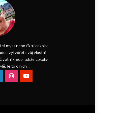
ť si myslí nebo říkají cokoliv,
udou vytvářet svůj vlastní
 životní krédo, takže cokoliv
Mě. Je to o nich….