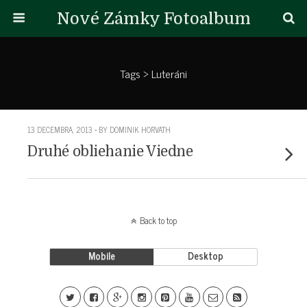
Nové Zámky Fotoalbum
Tags › Luteráni
13 DECEMBRA, 2013 • BY DOMINIK HORVATH
Druhé obliehanie Viedne
Back to top
Mobile
Desktop