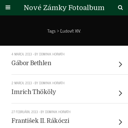
Nové Zámky Fotoalbum
Tags › Ľudovít XIV.
4 MARCA, 2013 • BY DOMINIK HORVATH
Gábor Bethlen
2 MARCA, 2013 • BY DOMINIK HORVATH
Imrich Thököly
27 FEBRUÁRA, 2013 • BY DOMINIK HORVATH
František II. Rákóczi