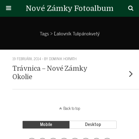
Nové Zámky Fotoalbum
Tags › Ľaliovník Tulipánokvetý
19 FEBRUÁRA, 2014 • BY DOMINIK HORVATH
Trávnica – Nové Zámky
Okolie
Back to top
Mobile
Desktop