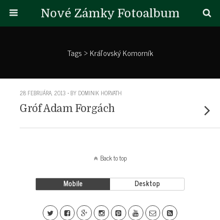
Nové Zámky Fotoalbum
Tags › Kráľovský Komorník
28 FEBRUÁRA, 2013 • BY DOMINIK HORVATH
Gróf Adam Forgách
Back to top
Mobile
Desktop