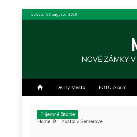
Skip
sobota, 08 augusta, 2026
to
content
NOVÉ ZÁMKY V
Dejiny Mesta
FOTO Album
Príjemné čítanie
Home
Kostol v Semerove