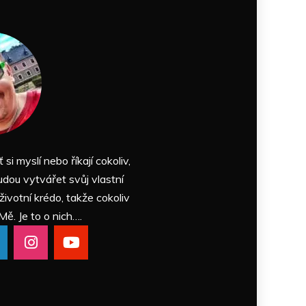
ť si myslí nebo říkají cokoliv,
udou vytvářet svůj vlastní
 životní krédo, takže cokoliv
Mě. Je to o nich….