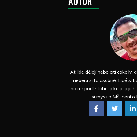
AUTOR
Ať lidé dělají nebo cítí cokoliv, a
neberu si to osobně. Lidé si b
názor podle toho, jaké je jejich
si myslí o Mě, není o 