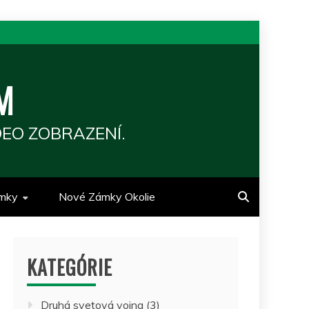
M
EO ZOBRAZENÍ.
mky
Nové Zámky Okolie
KATEGÓRIE
Druhá svetová vojna
(3)