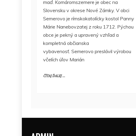
maď. Komáromszemere je obec na
Slovensku v okrese Nové Zámky. V obci
Semerovo je rímskokatolícky kostol Panny
Márie Nanebovzatej z roku 1712. Pýchou
obce je pekný a upravený vzhľad a
kompletná občianska
vybavenosť. Semerovo preslávil výrobou
včelích úľov Marián
ČÍTAJ ĎALEJ ...