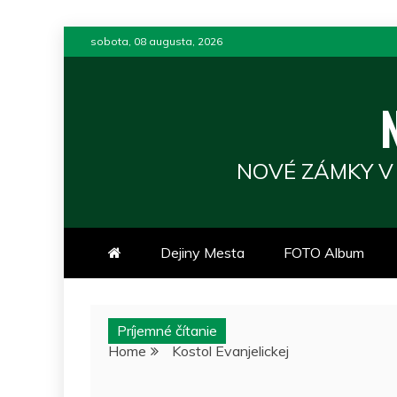
Skip
sobota, 08 augusta, 2026
to
content
NOVÉ ZÁMKY V
Dejiny Mesta
FOTO Album
Príjemné čítanie
Home
Kostol Evanjelickej