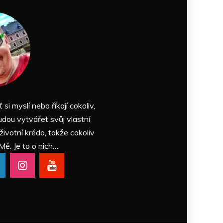
ť si myslí nebo říkají cokoliv,
udou vytvářet svůj vlastní
 životní krédo, takže cokoliv
Mě. Je to o nich….