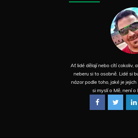
Ať lidé dělají nebo cítí cokoliv, a
neberu si to osobně. Lidé si b
názor podle toho, jaké je jejich
si myslí o Mě, není o 