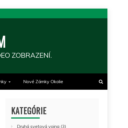
M
EO ZOBRAZENÍ.
mky
Nové Zámky Okolie
KATEGÓRIE
Druhá svetová vojna
(3)