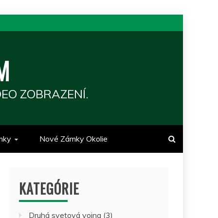
M
EO ZOBRAZENÍ.
mky
Nové Zámky Okolie
KATEGÓRIE
Druhá svetová vojna
(3)