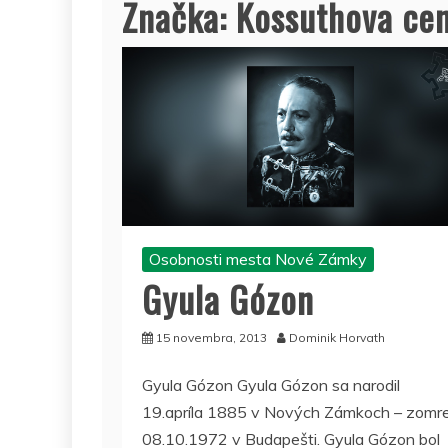
Značka:
Kossuthova ce
Osobnosti mesta Nové Zámky
Gyula Gózon
15 novembra, 2013
Dominik Horvath
Gyula Gózon Gyula Gózon sa narodil
19.apríla 1885 v Nových Zámkoch – zomre
08.10.1972 v Budapešti. Gyula Gózon bol