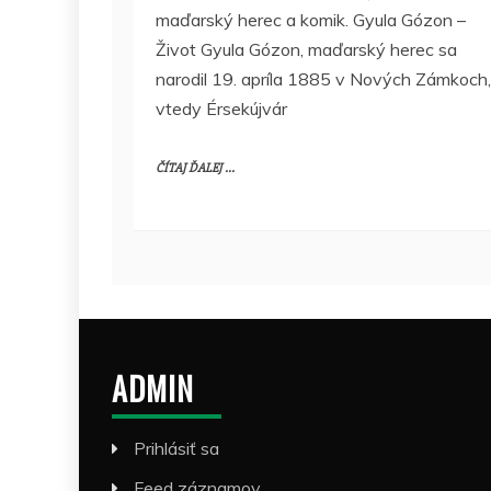
maďarský herec a komik. Gyula Gózon –
Život Gyula Gózon, maďarský herec sa
narodil 19. apríla 1885 v Nových Zámkoch,
vtedy Érsekújvár
ČÍTAJ ĎALEJ ...
ADMIN
Prihlásiť sa
Feed záznamov