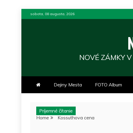
Skip
sobota, 08 augusta, 2026
to
content
NOVÉ ZÁMKY V
Dejiny Mesta
FOTO Album
Príjemné čítanie
Home
Kossuthova cena