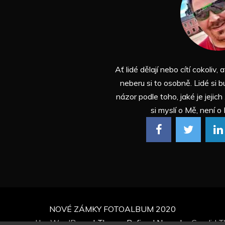
Ať lidé dělají nebo cítí cokoliv, a
neberu si to osobně. Lidé si b
názor podle toho, jaké je jejich
si myslí o Mě, není o 
NOVÉ ZÁMKY FOTOALBUM 2020
ly powered by WordPress
|
Theme: Refined News by
Candid 