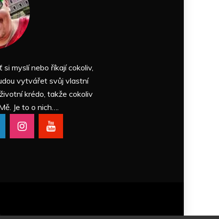
ť si myslí nebo říkají cokoliv,
udou vytvářet svůj vlastní
 životní krédo, takže cokoliv
Mě. Je to o nich….
Themes
.