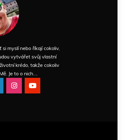
ť si myslí nebo říkají cokoliv,
udou vytvářet svůj vlastní
 životní krédo, takže cokoliv
Mě. Je to o nich….