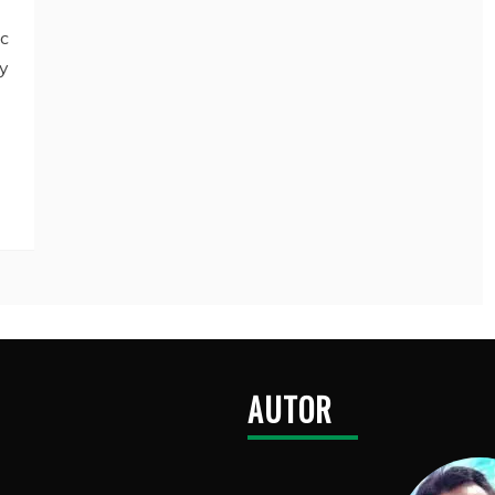
ec
ky
AUTOR