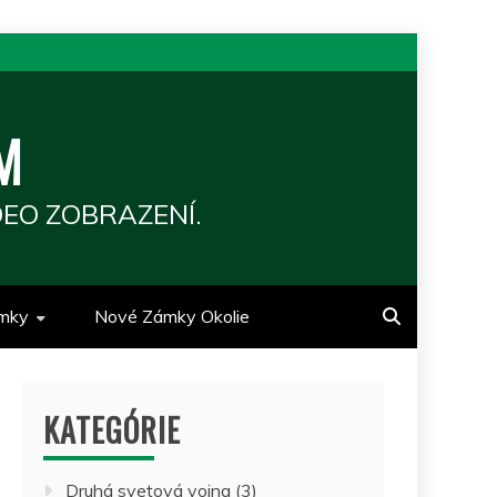
M
EO ZOBRAZENÍ.
mky
Nové Zámky Okolie
KATEGÓRIE
Druhá svetová vojna
(3)