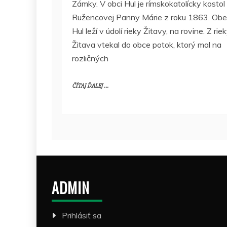
Zámky. V obci Hul je rímskokatolícky kostol
Ružencovej Panny Márie z roku 1863. Ob
Hul leží v údolí rieky Žitavy, na rovine. Z rie
Žitava vtekal do obce potok, ktorý mal na
rozličných
ČÍTAJ ĎALEJ ...
ADMIN
Prihlásiť sa