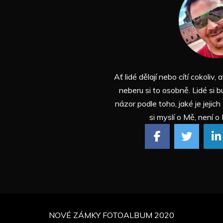
Ať lidé dělají nebo cítí cokoliv, a
neberu si to osobně. Lidé si b
názor podle toho, jaké je jejich
si myslí o Mě, není o 
NOVÉ ZÁMKY FOTOALBUM 2020