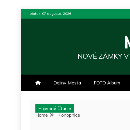
Skip
piatok, 07 augusta, 2026
to
content
NOVÉ ZÁMKY V
Dejiny Mesta
FOTO Album
Príjemné čítanie
Home
Konopnice