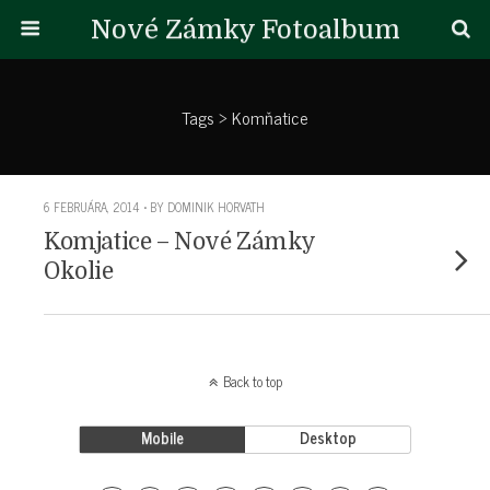
Nové Zámky Fotoalbum
Tags › Komňatice
6 FEBRUÁRA, 2014 • BY DOMINIK HORVATH
Komjatice – Nové Zámky
Okolie
Back to top
Mobile
Desktop