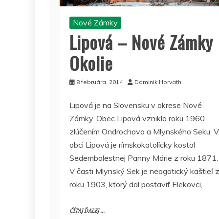
Nové Zámky
Lipová – Nové Zámky
Okolie
8 februára, 2014
Dominik Horvath
Lipová je na Slovensku v okrese Nové
Zámky. Obec Lipová vznikla roku 1960
zlúčením Ondrochova a Mlynského Seku. V
obci Lipová je rímskokatolícky kostol
Sedembolestnej Panny Márie z roku 1871.
V časti Mlynský Sek je neogotický kaštieľ 
roku 1903, ktorý dal postaviť Elekovci,
ČÍTAJ ĎALEJ ...