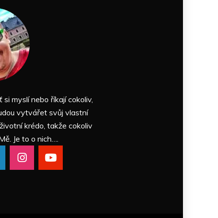
ť si myslí nebo říkají cokoliv,
udou vytvářet svůj vlastní
 životní krédo, takže cokoliv
Mě. Je to o nich….