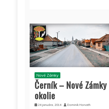
Nové Zámky
Černík – Nové Zámky
okolie
24 januára, 2014
Dominik Horvath