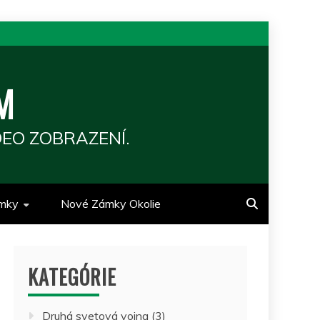
M
EO ZOBRAZENÍ.
mky
Nové Zámky Okolie
KATEGÓRIE
Druhá svetová vojna
(3)