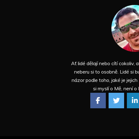
Ať lidé dělají nebo cítí cokoliv, a
neberu si to osobně. Lidé si b
názor podle toho, jaké je jejich
si myslí o Mě, není o 