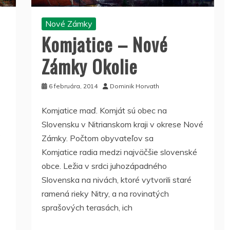
Nové Zámky
Komjatice – Nové
Zámky Okolie
6 februára, 2014
Dominik Horvath
Komjatice maď. Komját sú obec na
Slovensku v Nitrianskom kraji v okrese Nové
Zámky. Počtom obyvateľov sa
Komjatice radia medzi najväčšie slovenské
obce. Ležia v srdci juhozápadného
z
Slovenska na nivách, ktoré vytvorili staré
ramená rieky Nitry, a na rovinatých
sprašových terasách, ich