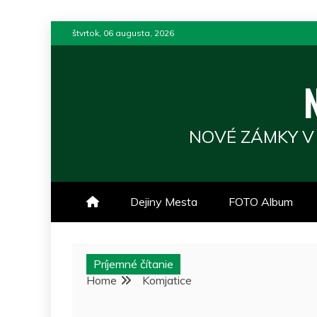
Skip
štvrtok, 06 augusta, 2026
to
content
NOVÉ ZÁMKY V
Dejiny Mesta
FOTO Album
Príjemné čítanie
Home
Komjatice