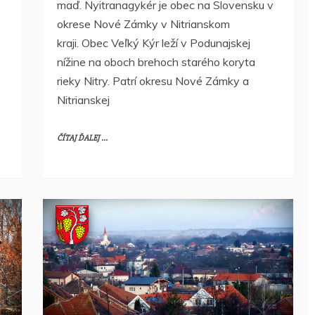
maď. Nyitranagykér je obec na Slovensku v
okrese Nové Zámky v Nitrianskom
kraji. Obec Veľký Kýr leží v Podunajskej
nížine na oboch brehoch starého koryta
rieky Nitry. Patrí okresu Nové Zámky a
Nitrianskej
ČÍTAJ ĎALEJ ...