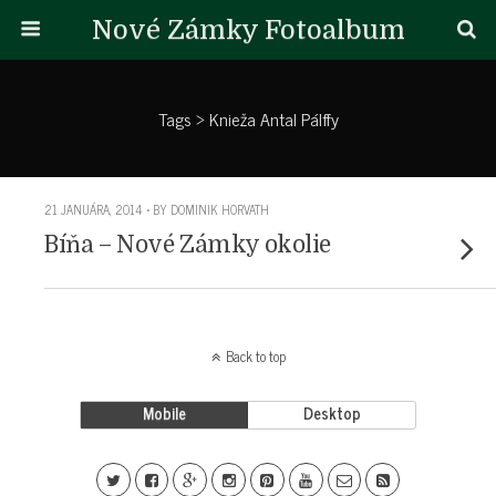
Nové Zámky Fotoalbum
Tags › Knieža Antal Pálffy
21 JANUÁRA, 2014 • BY DOMINIK HORVATH
Bíňa – Nové Zámky okolie
Back to top
Mobile
Desktop