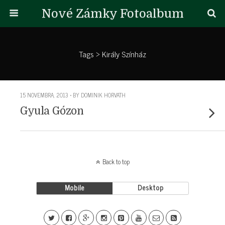
Nové Zámky Fotoalbum
Tags › Király Színház
15 NOVEMBRA, 2013 • BY DOMINIK HORVATH
Gyula Gózon
Back to top
Mobile
Desktop