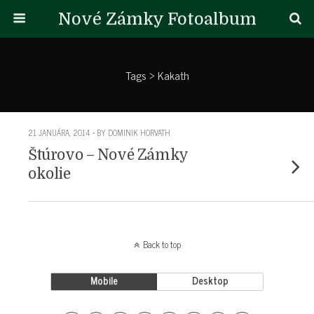
Nové Zámky Fotoalbum
Tags › Kakath
21 JANUÁRA, 2014 • BY DOMINIK HORVATH
Štúrovo – Nové Zámky
okolie
Back to top
Mobile
Desktop