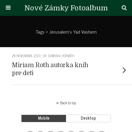
Nové Zámky Fotoalbum
Tags › Jerusalem’s Yad Vashem
28 NOVEMBRA, 2013 • BY DOMINIK HORVATH
Miriam Roth autorka kníh
pre deti
Back to top
Mobile
Desktop