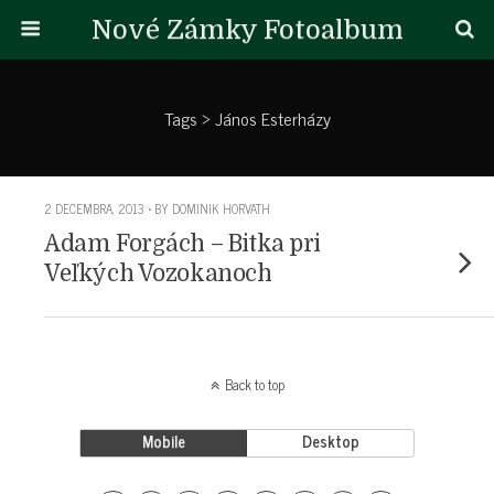
Nové Zámky Fotoalbum
Tags › János Esterházy
2 DECEMBRA, 2013 • BY DOMINIK HORVATH
Adam Forgách – Bitka pri
Veľkých Vozokanoch
Back to top
Mobile
Desktop