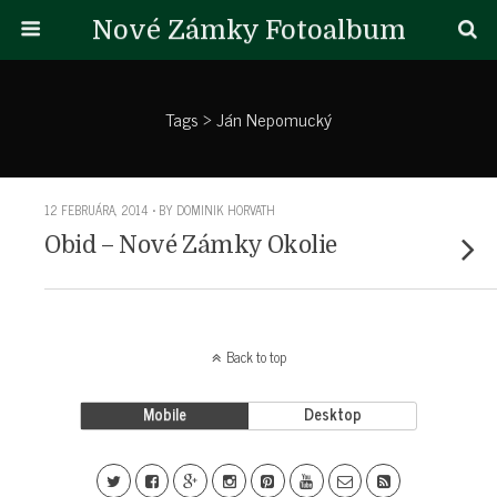
Nové Zámky Fotoalbum
Tags › Ján Nepomucký
12 FEBRUÁRA, 2014 • BY DOMINIK HORVATH
Obid – Nové Zámky Okolie
Back to top
Mobile
Desktop