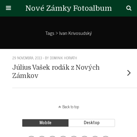
Nové Zámky Fotoalbum
Tags › Ivan Krivosudský
29 NOVEMBRA, 2013 • BY DOMINIK HORVATH
Július Vašek rodák z Nových
Zámkov
Back to top
Mobile
Desktop