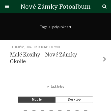
Nové Zámky Fotoalbum
Tags › Ipolykiskeszi
9 FEBRUÁRA, 2014 • BY DOMINIK HORVATH
Malé Kosihy – Nové Zámky
Okolie
Back to top
Mobile
Desktop