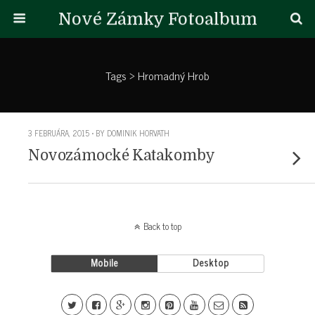
Nové Zámky Fotoalbum
Tags › Hromadný Hrob
3 FEBRUÁRA, 2015 • BY DOMINIK HORVATH
Novozámocké Katakomby
Back to top
Mobile
Desktop