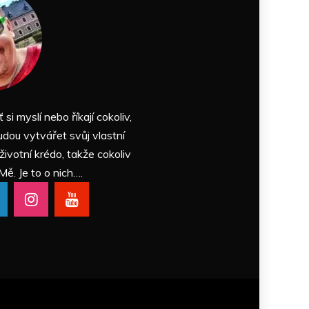
ť si myslí nebo říkají cokoliv,
udou vytvářet svůj vlastní
 životní krédo, takže cokoliv
Mě. Je to o nich….