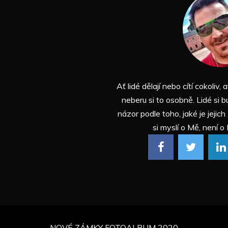
Ať lidé dělají nebo cítí cokoliv, a
neberu si to osobně. Lidé si b
názor podle toho, jaké je jejich
si myslí o Mě, není o 
NOVÉ ZÁMKY FOTOALBUM 2020