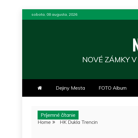
Skip
sobota, 08 augusta, 2026
to
content
NOVÉ ZÁMKY V
Dejiny Mesta
FOTO Album
Príjemné čítanie
Home
HK Dukla Trencin