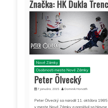
Značka:
HK Dukla Trenc
Nové Zámky
Osobnosti mesta Nové Zámky
Peter Ölvecký
7 januára, 2015
Dominik Horvath
Peter Ölvecký sa narodil 11. októbra 1985
v meste Nové Zámky a preslávil sa hlavne