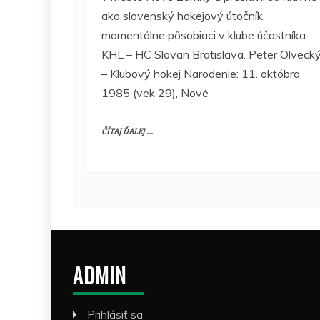
ako slovenský hokejový útočník,
momentálne pôsobiaci v klube účastníka
KHL – HC Slovan Bratislava. Peter Ölveck
– Klubový hokej Narodenie: 11. októbra
1985 (vek 29), Nové
ČÍTAJ ĎALEJ ...
ADMIN
Prihlásiť sa