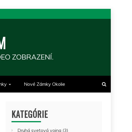
M
EO ZOBRAZENÍ.
mky
Nové Zámky Okolie
KATEGÓRIE
Druhá svetová vojna
(3)