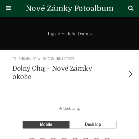
Nové Zámky Fotoalbum
Tags › Historia Domus
27 JANUÁRA, 2014 • BY DOMINIK HORVATH
Dolný Ohaj – Nové Zámky
okolie
Back to top
Mobile
Desktop