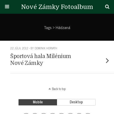
Nové Zámky Fotoalbum
Tags › Hádzaná
22 JÚLA, 2012 • BY DOMINIK HORVATH
Športová hala Milénium
Nové Zámky
Back to top
Mobile
Desktop