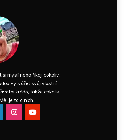
ť si myslí nebo říkají cokoliv,
udou vytvářet svůj vlastní
 životní krédo, takže cokoliv
Mě. Je to o nich….