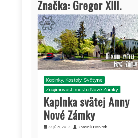
Značka:
Gregor XIII.
Kaplnky, Kostoly, Svätyne
Zaujímavosti mesta Nové Zámky
Kaplnka svätej Anny
Nové Zámky
23 júla, 2012
Dominik Horvath