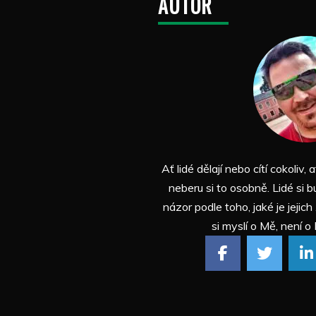
AUTOR
Ať lidé dělají nebo cítí cokoliv, a
neberu si to osobně. Lidé si b
názor podle toho, jaké je jejich
si myslí o Mě, není o 