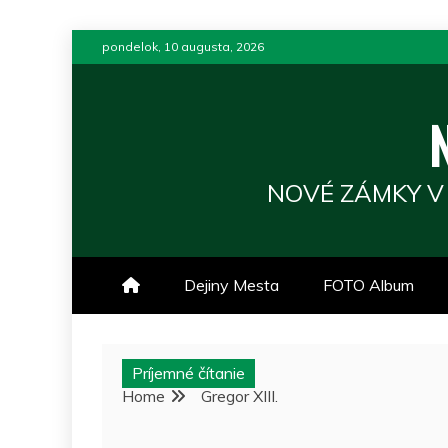
Skip
pondelok, 10 augusta, 2026
to
content
NOVÉ ZÁMKY V
Dejiny Mesta
FOTO Album
Príjemné čítanie
Home
Gregor XIII.