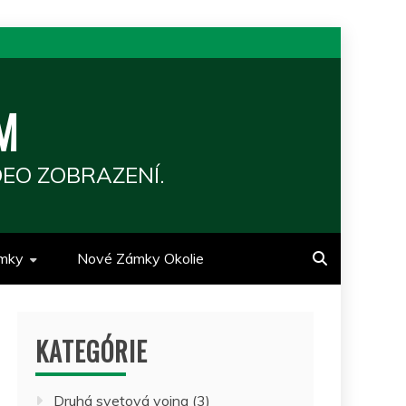
M
EO ZOBRAZENÍ.
mky
Nové Zámky Okolie
KATEGÓRIE
Druhá svetová vojna
(3)