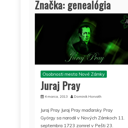
Značka:
genealógia
Osobnosti mesta Nové Zámky
Juraj Pray
4 marca, 2013
Dominik Horvath
Juraj Pray Juraj Pray maďarsky Pray
György sa narodil v Nových Zámkoch 11.
septembra 1723 zomrel v Pešti 23.