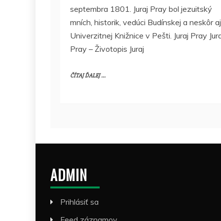
septembra 1801. Juraj Pray bol jezuitský
mních, historik, vedúci Budínskej a neskôr aj
Univerzitnej Knižnice v Pešti. Juraj Pray Jura
Pray – Životopis Juraj
ČÍTAJ ĎALEJ ...
ADMIN
Prihlásiť sa
Feed záznamov