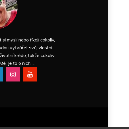
ť si myslí nebo říkají cokoliv,
udou vytvářet svůj vlastní
 životní krédo, takže cokoliv
Mě. Je to o nich….
Themes
.