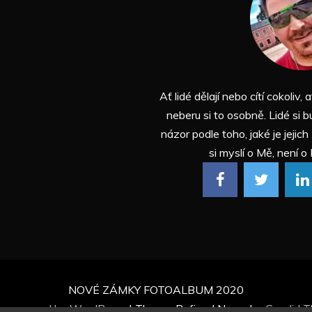
Ať lidé dělají nebo cítí cokoliv, a
neberu si to osobně. Lidé si b
názor podle toho, jaké je jejich
si myslí o Mě, není o 
NOVÉ ZÁMKY FOTOALBUM 2020
ly powered by WordPress
|
Theme: Refined News by
Candid 