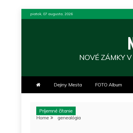
Skip
piatok, 07 augusta, 2026
to
content
NOVÉ ZÁMKY V
Dejiny Mesta
FOTO Album
Príjemné čítanie
Home
genealógia