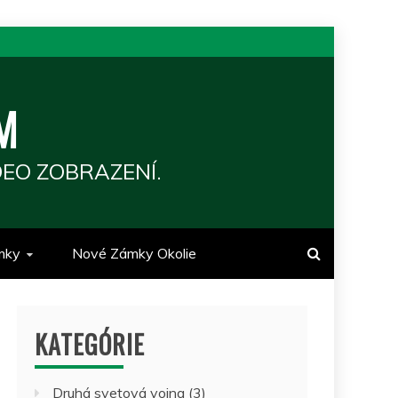
M
EO ZOBRAZENÍ.
mky
Nové Zámky Okolie
KATEGÓRIE
Druhá svetová vojna
(3)